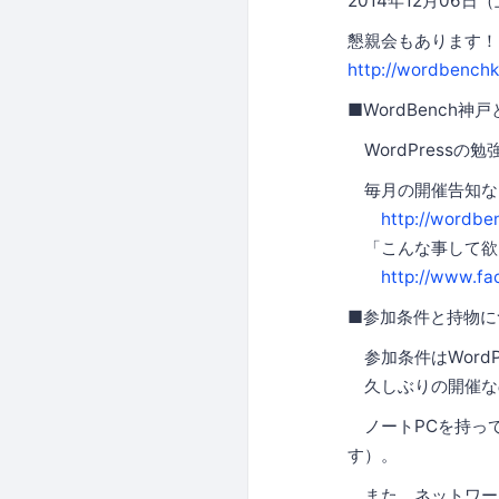
2014年12月06日
懇親会もあります！
http://wordbenchk
■WordBench神
WordPress
毎月の開催告知な
http://wordbe
「こんな事して欲
http://www.f
■参加条件と持物に
参加条件はWordP
久しぶりの開催な
ノートPCを持っ
す）。
また、ネットワー