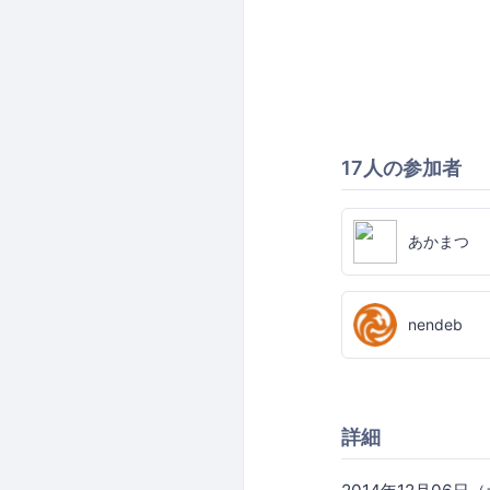
17人の参加者
あかまつ
nendeb
詳細