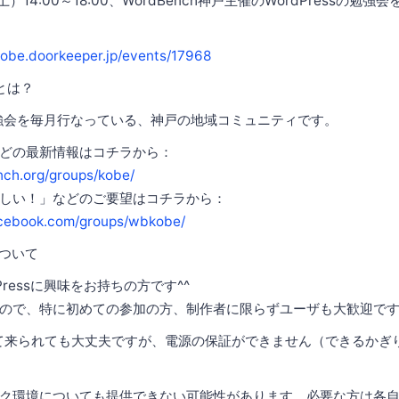
（土）14:00～18:00、WordBench神戸主催のWordPressの勉
obe.doorkeeper.jp/events/17968
戸とは？
の勉強会を毎月行なっている、神戸の地域コミュニティです。
どの最新情報はコチラから：
nch.org/groups/kobe/
しい！」などのご要望はコチラから：
acebook.com/groups/wbkobe/
ついて
ressに興味をお持ちの方です^^
ので、特に初めての参加の方、制作者に限らずユーザも大歓迎で
て来られても大丈夫ですが、電源の保証ができません（できるかぎ
ク環境についても提供できない可能性があります。必要な方は各自